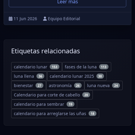
Leer más
11 Jun 2026
Equipo Editorial
Etiquetas relacionadas
calendario lunar
fases de la luna
153
113
luna llena
calendario lunar 2025
36
30
bienestar
astronomía
luna nueva
27
26
24
Calendario para corte de cabello
20
calendario para sembrar
19
calendario para arreglarse las uñas
18