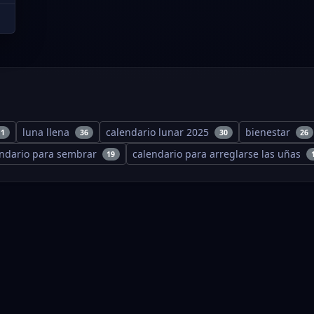
luna llena
calendario lunar 2025
bienestar
11
36
30
26
endario para sembrar
calendario para arreglarse las uñas
19