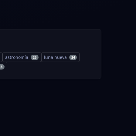
astronomía
luna nueva
26
24
18