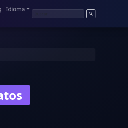
g
Idioma
🔍
atos