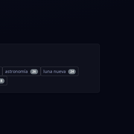
astronomía
luna nueva
26
24
18