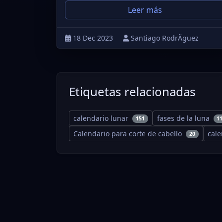
Leer más
18 Dec 2023
Santiago RodrÃ­guez
Etiquetas relacionadas
calendario lunar
fases de la luna
151
1
Calendario para corte de cabello
cal
20