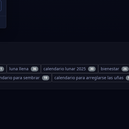
luna llena
calendario lunar 2025
bienestar
11
36
30
26
endario para sembrar
calendario para arreglarse las uñas
19