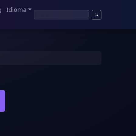
g
Idioma
🔍