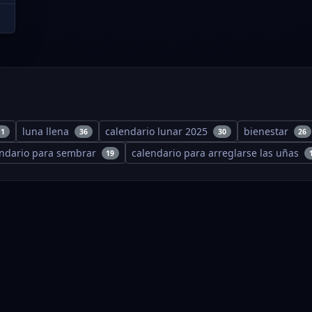
luna llena
calendario lunar 2025
bienestar
11
36
30
26
endario para sembrar
calendario para arreglarse las uñas
19