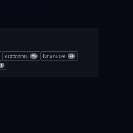
astronomía
luna nueva
26
24
18