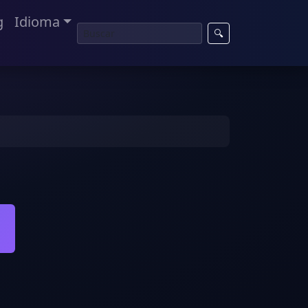
g
Idioma
🔍