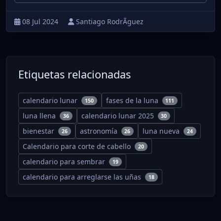
08 Jul 2024
Santiago RodrÃ­guez
Etiquetas relacionadas
calendario lunar
fases de la luna
150
111
luna llena
calendario lunar 2025
36
30
bienestar
astronomía
luna nueva
26
26
24
Calendario para corte de cabello
20
calendario para sembrar
19
calendario para arreglarse las uñas
18