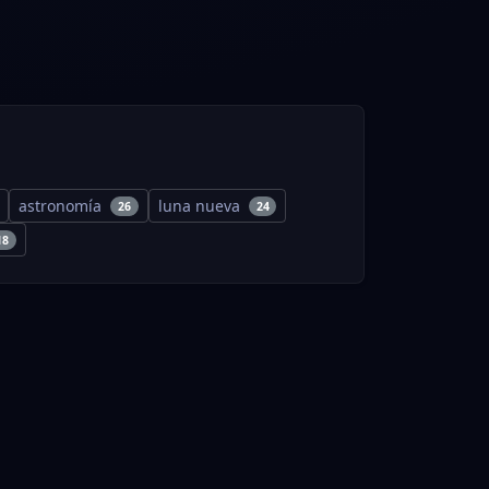
astronomía
luna nueva
26
24
18