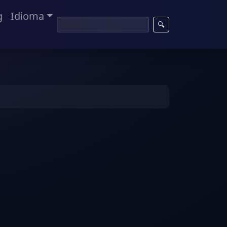
g
Idioma
🔍