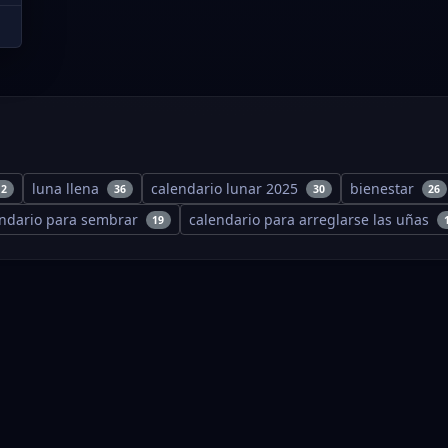
luna llena
calendario lunar 2025
bienestar
12
36
30
26
endario para sembrar
calendario para arreglarse las uñas
19