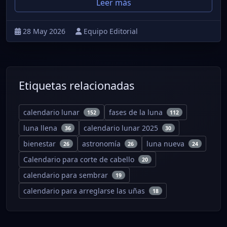
Leer más
28 May 2026
Equipo Editorial
Etiquetas relacionadas
calendario lunar
fases de la luna
152
112
luna llena
calendario lunar 2025
36
30
bienestar
astronomía
luna nueva
26
26
24
Calendario para corte de cabello
20
calendario para sembrar
19
calendario para arreglarse las uñas
18