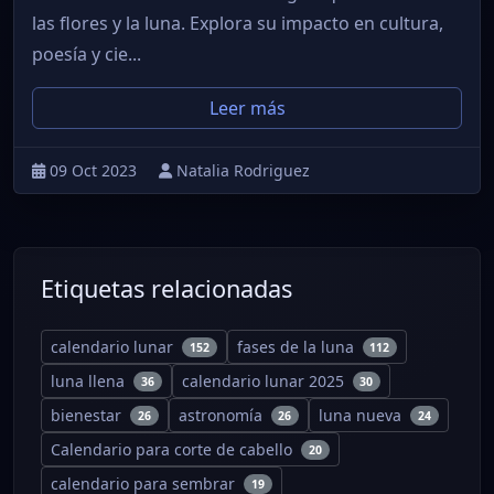
las flores y la luna. Explora su impacto en cultura,
poesía y cie...
Leer más
09 Oct 2023
Natalia Rodriguez
Etiquetas relacionadas
calendario lunar
fases de la luna
152
112
luna llena
calendario lunar 2025
36
30
bienestar
astronomía
luna nueva
26
26
24
Calendario para corte de cabello
20
calendario para sembrar
19