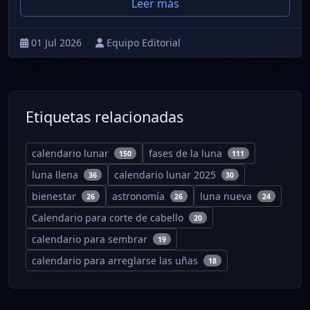
Leer más
01 Jul 2026
Equipo Editorial
Etiquetas relacionadas
calendario lunar
fases de la luna
150
111
luna llena
calendario lunar 2025
36
30
bienestar
astronomía
luna nueva
26
26
24
Calendario para corte de cabello
20
calendario para sembrar
19
calendario para arreglarse las uñas
18