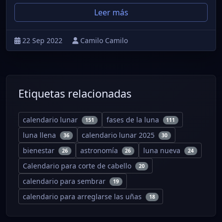
Leer más
22 Sep 2022
Camilo Camilo
Etiquetas relacionadas
calendario lunar
fases de la luna
151
111
luna llena
calendario lunar 2025
36
30
bienestar
astronomía
luna nueva
26
26
24
Calendario para corte de cabello
20
calendario para sembrar
19
calendario para arreglarse las uñas
18