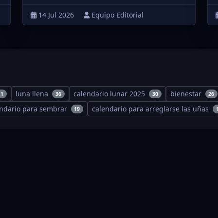
14 Jul 2026
Equipo Editorial
luna llena
calendario lunar 2025
bienestar
11
36
30
26
endario para sembrar
calendario para arreglarse las uñas
19