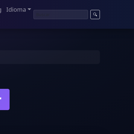
g
Idioma
🔍
r