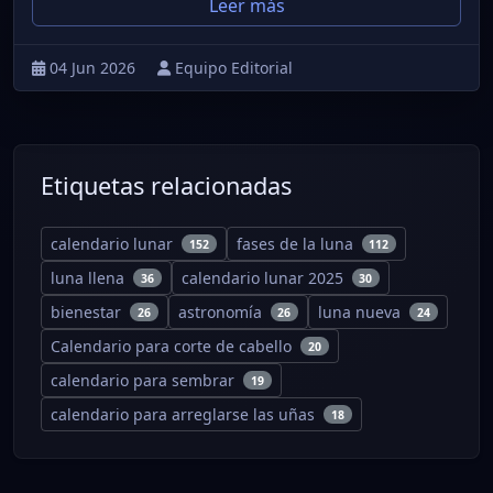
Leer más
04 Jun 2026
Equipo Editorial
Etiquetas relacionadas
calendario lunar
fases de la luna
152
112
luna llena
calendario lunar 2025
36
30
bienestar
astronomía
luna nueva
26
26
24
Calendario para corte de cabello
20
calendario para sembrar
19
calendario para arreglarse las uñas
18