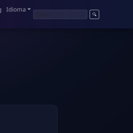
g
Idioma
🔍
u