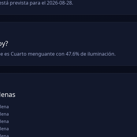
está prevista para el 2026-08-28.
oy?
ase es Cuarto menguante con 47.6% de iluminación.
lenas
llena
llena
llena
llena
llena