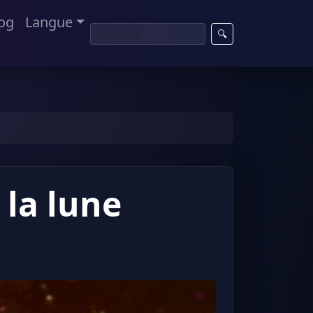
og
Langue
🔍
 la lune