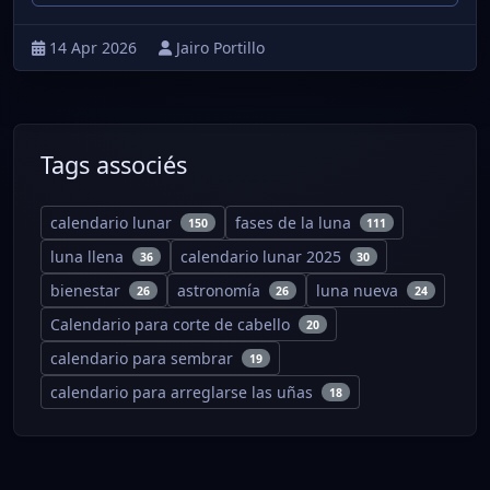
14 Apr 2026
Jairo Portillo
Tags associés
calendario lunar
fases de la luna
150
111
luna llena
calendario lunar 2025
36
30
bienestar
astronomía
luna nueva
26
26
24
Calendario para corte de cabello
20
calendario para sembrar
19
calendario para arreglarse las uñas
18