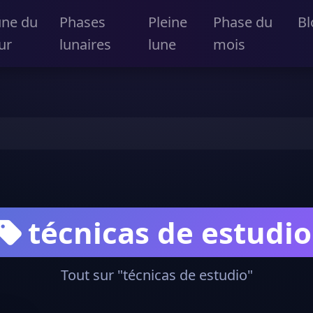
une du
Phases
Pleine
Phase du
Bl
ur
lunaires
lune
mois
técnicas de estudio
Tout sur "técnicas de estudio"