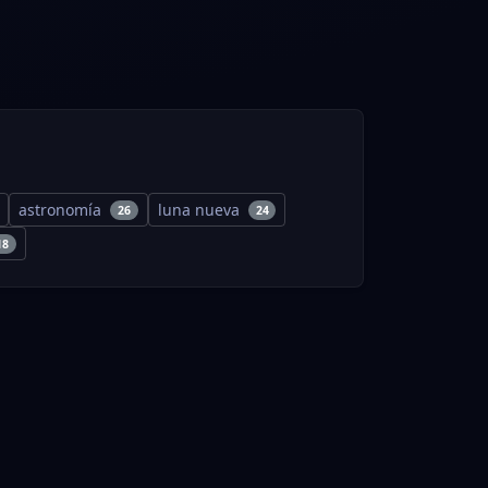
astronomía
luna nueva
26
24
18