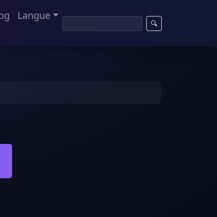
og
Langue
🔍