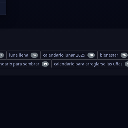
luna llena
calendario lunar 2025
bienestar
11
36
30
26
endario para sembrar
calendario para arreglarse las uñas
19