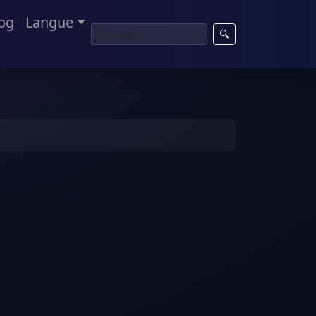
og
Langue
🔍