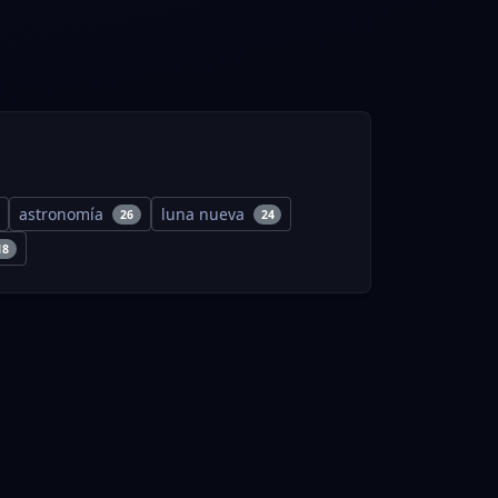
astronomía
luna nueva
26
24
18