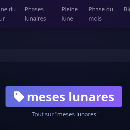
une du
Phases
Pleine
Phase du
Bl
ur
lunaires
lune
mois
meses lunares
Tout sur "meses lunares"