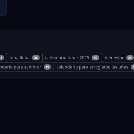
luna llena
calendario lunar 2025
bienestar
11
36
30
26
endario para sembrar
calendario para arreglarse las uñas
19