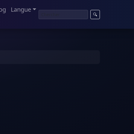
og
Langue
🔍