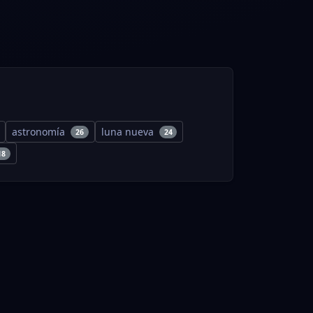
astronomía
luna nueva
26
24
18