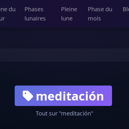
une du
Phases
Pleine
Phase du
Bl
ur
lunaires
lune
mois
meditación
Tout sur "meditación"