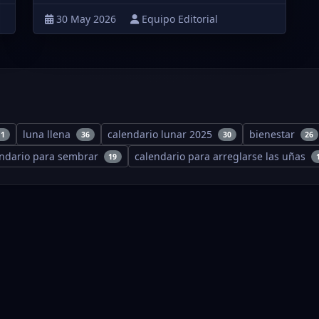
30 May 2026
Equipo Editorial
luna llena
calendario lunar 2025
bienestar
11
36
30
26
endario para sembrar
calendario para arreglarse las uñas
19