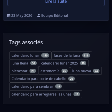
Lire la suite
23 May 2026
Equipo Editorial
Tags associés
calendario lunar
fases de la luna
150
111
luna llena
calendario lunar 2025
36
30
bienestar
astronomía
luna nueva
26
26
24
Calendario para corte de cabello
20
calendario para sembrar
19
calendario para arreglarse las uñas
18