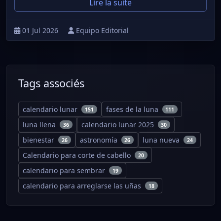
Lire la suite
01 Jul 2026
Equipo Editorial
Tags associés
calendario lunar
fases de la luna
151
111
luna llena
calendario lunar 2025
36
30
bienestar
astronomía
luna nueva
26
26
24
Calendario para corte de cabello
20
calendario para sembrar
19
calendario para arreglarse las uñas
18