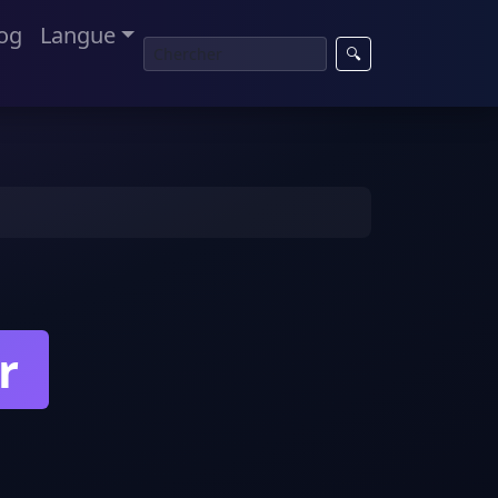
og
Langue
🔍
r