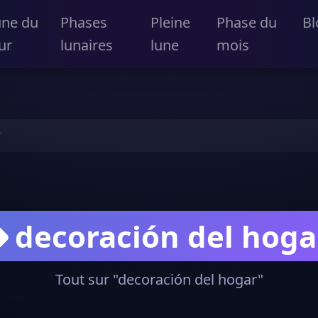
une du
Phases
Pleine
Phase du
Bl
ur
lunaires
lune
mois
r
decoración del hoga
Tout sur "decoración del hogar"