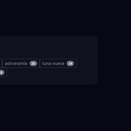
astronomía
luna nueva
26
24
18