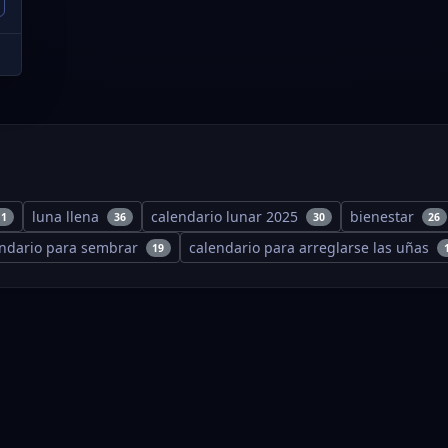
luna llena
calendario lunar 2025
bienestar
11
36
30
26
endario para sembrar
calendario para arreglarse las uñas
19