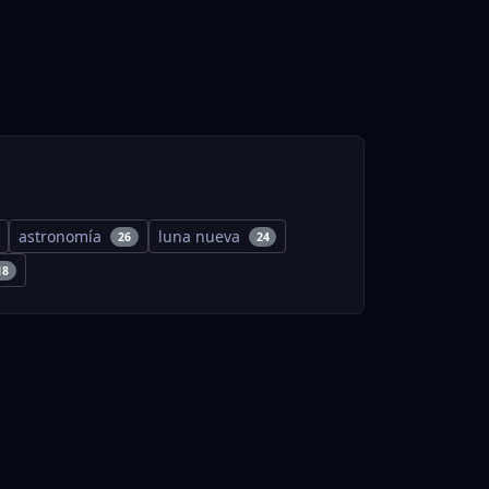
astronomía
luna nueva
26
24
18