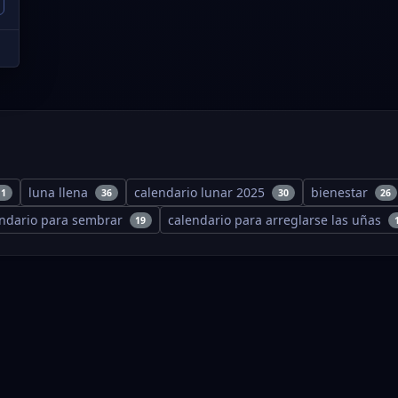
luna llena
calendario lunar 2025
bienestar
11
36
30
26
endario para sembrar
calendario para arreglarse las uñas
19