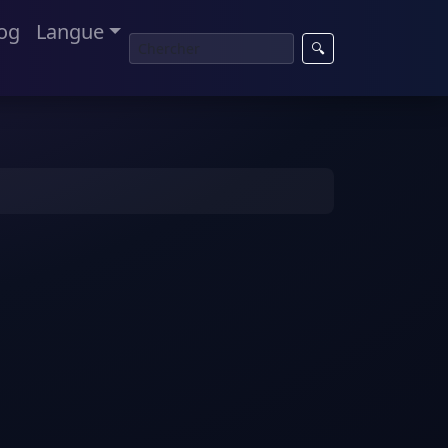
og
Langue
🔍