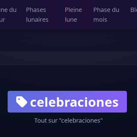
une du
Phases
Pleine
Phase du
Bl
ur
lunaires
lune
mois
celebraciones
Tout sur "celebraciones"