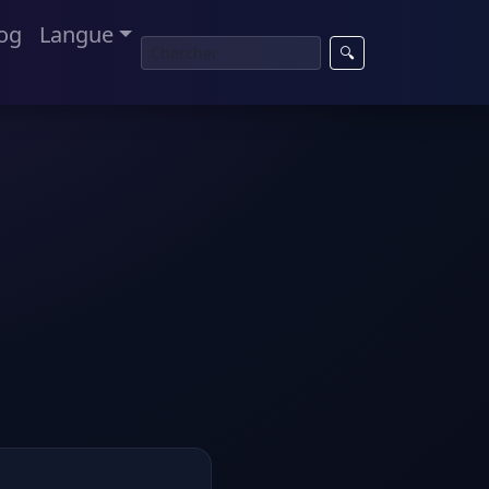
og
Langue
🔍