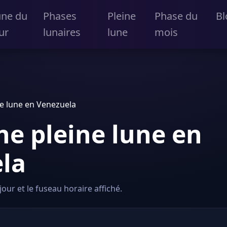
une du
Phases
Pleine
Phase du
Bl
ur
lunaires
lune
mois
e lune en Venezuela
ne pleine lune en
la
our et le fuseau horaire affiché.