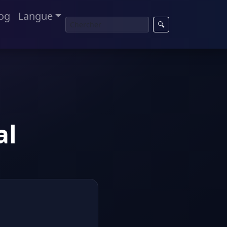
og
Langue
🔍
al