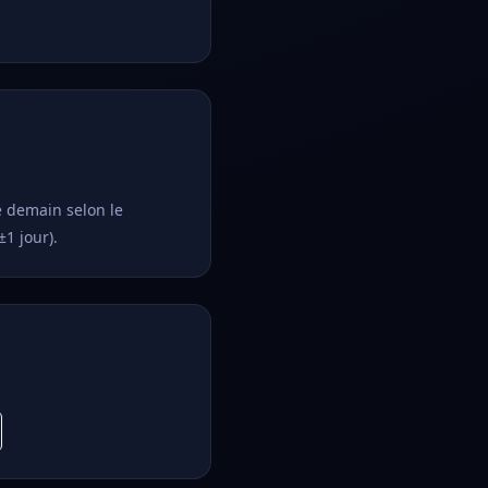
e demain selon le
±1 jour).