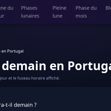
une du
Phases
Pleine
Phase du
Bl
ur
lunaires
lune
mois
 en Portugal
 demain en Portug
our et le fuseau horaire affiché.
a-t-il demain ?