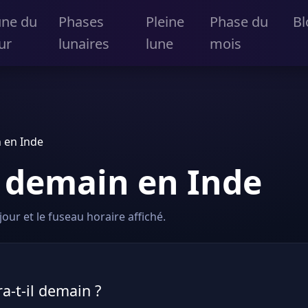
une du
Phases
Pleine
Phase du
Bl
ur
lunaires
lune
mois
 en Inde
 demain en Inde
our et le fuseau horaire affiché.
a-t-il demain ?