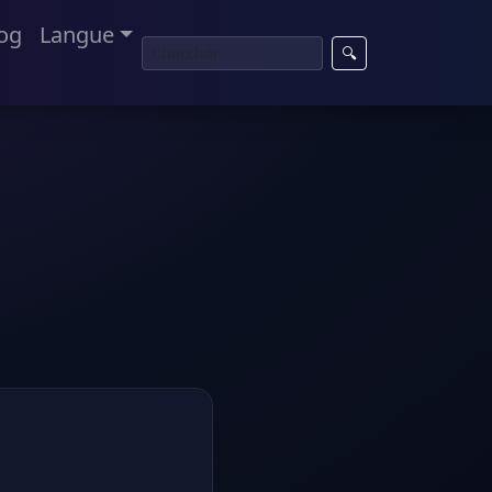
og
Langue
🔍