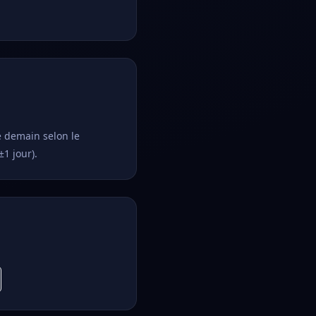
e demain selon le
±1 jour).