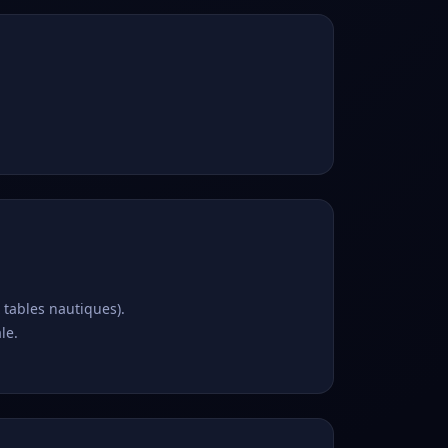
tables nautiques).
le.