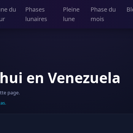
une du
Phases
Pleine
Phase du
Bl
ur
lunaires
lune
mois
hui en Venezuela
ette page.
cas.