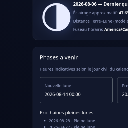
🌗
2026-08-06 — Dernier qu
Éclairage approximatif:
47.
Distance Terre–Lune (modèle 
Fuseau horaire:
America/Ca
Phases a venir
Heures indicatives selon le jour civil du calend
Nouvelle lune
Pre
2026-08-14 00:00
20
Prochaines pleines lunes
2026-08-28 - Pleine lune
2026-09-27 - Pleine lune