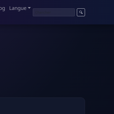
og
Langue
🔍