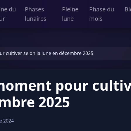
une du
Phases
Pleine
Phase du
Bl
ur
lunaires
lune
mois
r cultiver selon la lune en décembre 2025
moment pour cultiv
embre 2025
e 2024