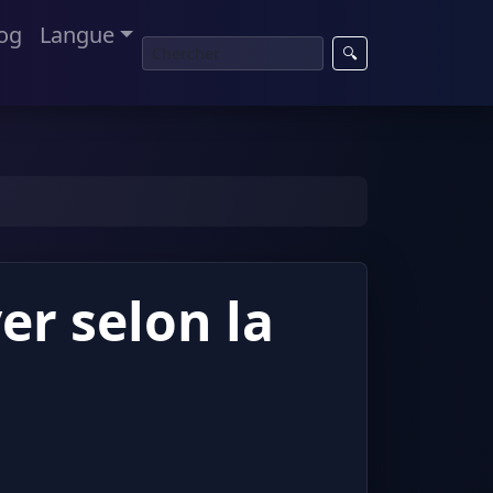
og
Langue
🔍
er selon la