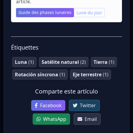
article.
Guide des phases lunaires
Lune du jour
Étiquettes
Luna
(1)
Satélite natural
(2)
Tierra
(1)
Rotación síncrona
(1)
Eje terrestre
(1)
Comparte este artículo
Facebook
Twitter
WhatsApp
Email