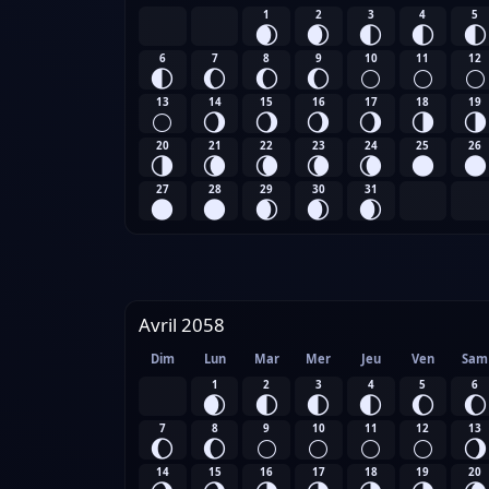
1
2
3
4
5
🌒
🌒
🌓
🌓
🌓
6
7
8
9
10
11
12
🌓
🌔
🌔
🌔
🌕
🌕
🌕
13
14
15
16
17
18
19
🌕
🌖
🌖
🌖
🌖
🌗
🌗
20
21
22
23
24
25
26
🌗
🌘
🌘
🌘
🌘
🌑
🌑
27
28
29
30
31
🌑
🌑
🌒
🌒
🌒
Avril 2058
Dim
Lun
Mar
Mer
Jeu
Ven
Sam
1
2
3
4
5
6
🌒
🌓
🌓
🌓
🌔
🌔
7
8
9
10
11
12
13
🌔
🌔
🌕
🌕
🌕
🌕
🌖
14
15
16
17
18
19
20