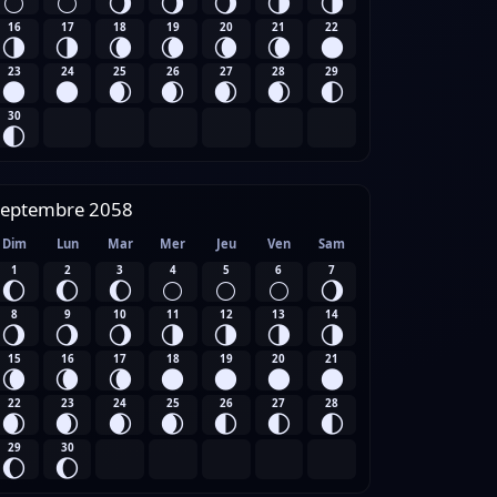
🌕
🌕
🌖
🌖
🌖
🌗
🌗
16
17
18
19
20
21
22
🌗
🌗
🌘
🌘
🌘
🌘
🌑
23
24
25
26
27
28
29
🌑
🌑
🌒
🌒
🌒
🌒
🌓
30
🌓
Septembre 2058
Dim
Lun
Mar
Mer
Jeu
Ven
Sam
1
2
3
4
5
6
7
🌔
🌔
🌔
🌕
🌕
🌕
🌖
8
9
10
11
12
13
14
🌖
🌖
🌖
🌗
🌗
🌗
🌗
15
16
17
18
19
20
21
🌘
🌘
🌘
🌑
🌑
🌑
🌑
22
23
24
25
26
27
28
🌒
🌒
🌒
🌒
🌓
🌓
🌓
29
30
🌔
🌔