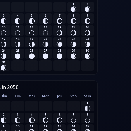
1
2
🌒
🌒
3
4
5
6
7
8
9
🌓
🌓
🌓
🌓
🌔
🌔
🌔
10
11
12
13
14
15
16
🌕
🌕
🌕
🌕
🌖
🌖
🌖
17
18
19
20
21
22
23
🌖
🌗
🌗
🌗
🌘
🌘
🌘
24
25
26
27
28
29
30
🌘
🌑
🌑
🌑
🌑
🌒
🌒
31
🌒
uin 2058
Dim
Lun
Mar
Mer
Jeu
Ven
Sam
1
🌓
2
3
4
5
6
7
8
🌓
🌔
🌔
🌔
🌔
🌕
🌕
9
10
11
12
13
14
15