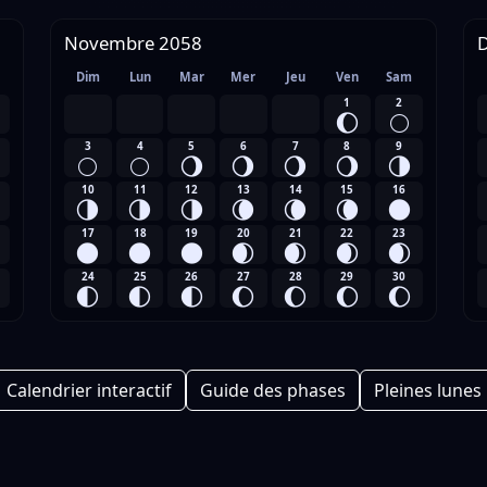
Novembre 2058
Dim
Lun
Mar
Mer
Jeu
Ven
Sam
1
2
🌔
🌕
3
4
5
6
7
8
9
🌕
🌕
🌖
🌖
🌖
🌖
🌗
10
11
12
13
14
15
16
🌗
🌗
🌗
🌘
🌘
🌘
🌑
17
18
19
20
21
22
23
🌑
🌑
🌑
🌒
🌒
🌒
🌒
24
25
26
27
28
29
30
🌓
🌓
🌓
🌔
🌔
🌔
🌔
Calendrier interactif
Guide des phases
Pleines lunes