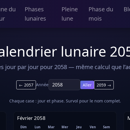
une du
Phases
Pleine
Phase du
Bl
ur
lunaires
lune
mois
alendrier lunaire 20
s jour par jour pour 2058 — même calcul que l’ac
Année
← 2057
Aller
2059 →
Chaque case : jour et phase. Survol pour le nom complet.
Février 2058
Dim
Lun
Mar
Mer
Jeu
Ven
Sam