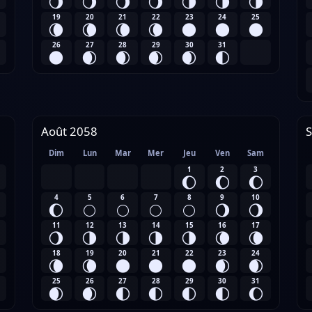
🌖
🌖
🌖
🌖
🌗
🌗
🌗
19
20
21
22
23
24
25
🌘
🌘
🌘
🌘
🌑
🌑
🌑
26
27
28
29
30
31
🌑
🌒
🌒
🌒
🌒
🌓
Août 2058
Dim
Lun
Mar
Mer
Jeu
Ven
Sam
1
2
3
🌔
🌔
🌔
4
5
6
7
8
9
10
🌔
🌕
🌕
🌕
🌕
🌖
🌖
11
12
13
14
15
16
17
🌖
🌗
🌗
🌗
🌗
🌘
🌘
18
19
20
21
22
23
24
🌘
🌘
🌑
🌑
🌑
🌒
🌒
25
26
27
28
29
30
31
🌒
🌒
🌓
🌓
🌓
🌓
🌔