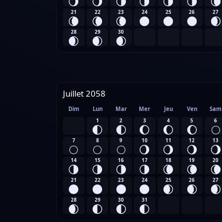
🌖
🌖
🌗
🌗
🌗
🌗
🌘
21
22
23
24
25
26
27
🌘
🌘
🌘
🌑
🌑
🌑
🌒
28
29
30
🌒
🌒
🌒
Juillet 2058
Dim
Lun
Mar
Mer
Jeu
Ven
Sam
1
2
3
4
5
6
🌓
🌓
🌔
🌔
🌔
🌕
7
8
9
10
11
12
13
🌕
🌕
🌕
🌖
🌖
🌖
🌖
14
15
16
17
18
19
20
🌗
🌗
🌗
🌗
🌘
🌘
🌘
21
22
23
24
25
26
27
🌑
🌑
🌑
🌑
🌒
🌒
🌒
28
29
30
31
🌒
🌓
🌓
🌓