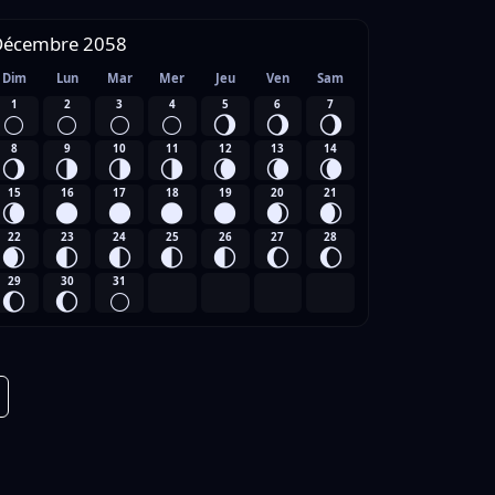
Décembre 2058
Dim
Lun
Mar
Mer
Jeu
Ven
Sam
1
2
3
4
5
6
7
🌕
🌕
🌕
🌕
🌖
🌖
🌖
8
9
10
11
12
13
14
🌖
🌗
🌗
🌗
🌘
🌘
🌘
15
16
17
18
19
20
21
🌘
🌑
🌑
🌑
🌑
🌒
🌒
22
23
24
25
26
27
28
🌒
🌓
🌓
🌓
🌓
🌔
🌔
29
30
31
🌔
🌔
🌕