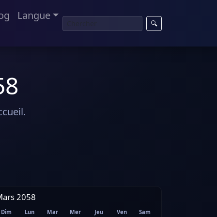
og
Langue
🔍
58
cueil.
Mars 2058
Dim
Lun
Mar
Mer
Jeu
Ven
Sam