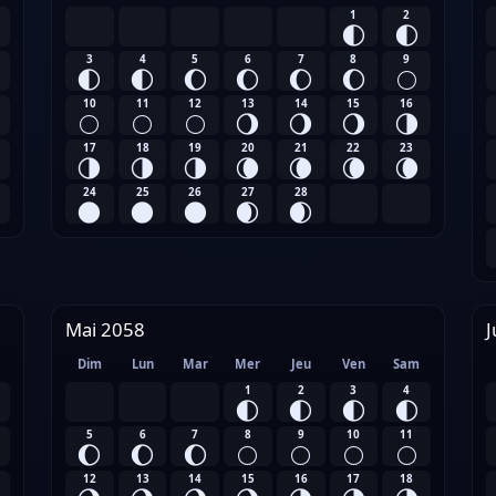
1
2
🌓
🌓
3
4
5
6
7
8
9
🌓
🌓
🌔
🌔
🌔
🌔
🌕
10
11
12
13
14
15
16
🌕
🌕
🌕
🌖
🌖
🌖
🌗
17
18
19
20
21
22
23
🌗
🌗
🌗
🌘
🌘
🌘
🌘
24
25
26
27
28
🌑
🌑
🌑
🌒
🌒
Mai 2058
J
Dim
Lun
Mar
Mer
Jeu
Ven
Sam
1
2
3
4
🌓
🌓
🌓
🌓
5
6
7
8
9
10
11
🌔
🌔
🌔
🌕
🌕
🌕
🌕
12
13
14
15
16
17
18