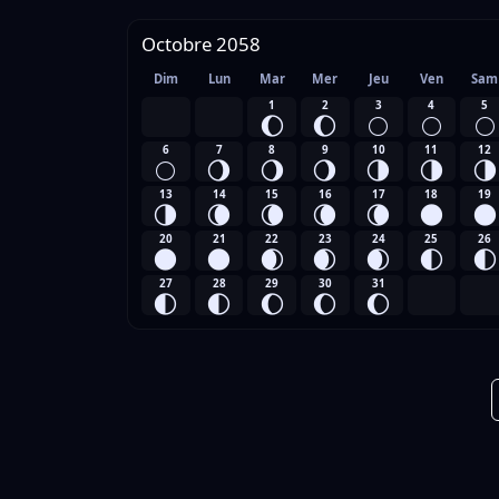
Octobre 2058
Dim
Lun
Mar
Mer
Jeu
Ven
Sam
1
2
3
4
5
🌔
🌔
🌕
🌕
🌕
6
7
8
9
10
11
12
🌕
🌖
🌖
🌖
🌗
🌗
🌗
13
14
15
16
17
18
19
🌗
🌘
🌘
🌘
🌘
🌑
🌑
20
21
22
23
24
25
26
🌑
🌑
🌒
🌒
🌒
🌓
🌓
27
28
29
30
31
🌓
🌓
🌔
🌔
🌔