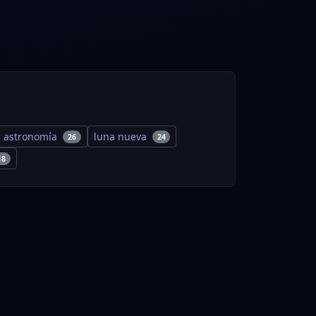
astronomía
luna nueva
26
24
18