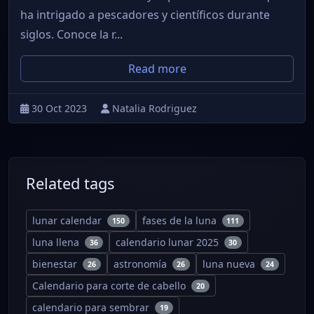
ha intrigado a pescadores y científicos durante
siglos. Conoce la r...
Read more
30 Oct 2023
Natalia Rodriguez
Related tags
lunar calendar
fases de la luna
150
111
luna llena
calendario lunar 2025
36
30
bienestar
astronomía
luna nueva
26
26
24
Calendario para corte de cabello
20
calendario para sembrar
19