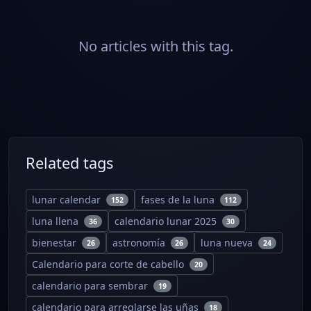
No articles with this tag.
Related tags
lunar calendar
fases de la luna
152
112
luna llena
calendario lunar 2025
36
30
bienestar
astronomía
luna nueva
26
26
24
Calendario para corte de cabello
20
calendario para sembrar
19
calendario para arreglarse las uñas
18