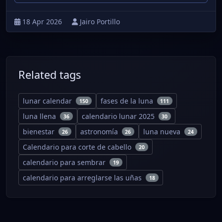
18 Apr 2026
Jairo Portillo
Related tags
lunar calendar
fases de la luna
150
111
luna llena
calendario lunar 2025
36
30
bienestar
astronomía
luna nueva
26
26
24
Calendario para corte de cabello
20
calendario para sembrar
19
calendario para arreglarse las uñas
18