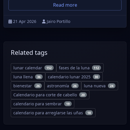
Read more
21 Apr 2026
Jairo Portillo
Related tags
lunar calendar
fases de la luna
152
112
luna llena
calendario lunar 2025
36
30
bienestar
astronomía
luna nueva
26
26
24
Calendario para corte de cabello
20
calendario para sembrar
19
calendario para arreglarse las uñas
18