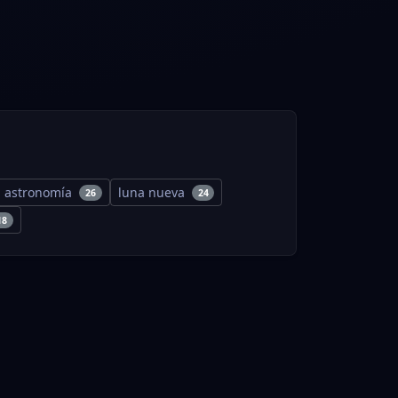
astronomía
luna nueva
26
24
18