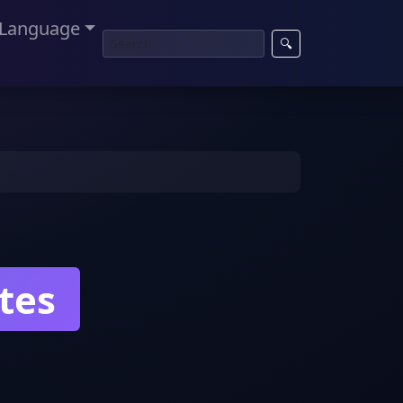
Language
🔍
tes