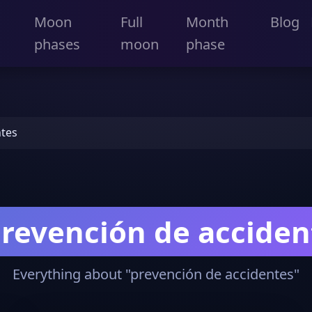
Moon
Full
Month
Blog
phases
moon
phase
ntes
revención de acciden
Everything about "prevención de accidentes"