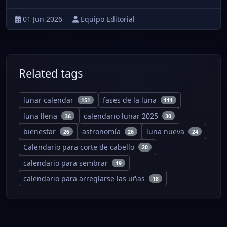
01 Jun 2026
Equipo Editorial
Related tags
lunar calendar
fases de la luna
151
111
luna llena
calendario lunar 2025
36
30
bienestar
astronomía
luna nueva
26
26
24
Calendario para corte de cabello
20
calendario para sembrar
19
calendario para arreglarse las uñas
18