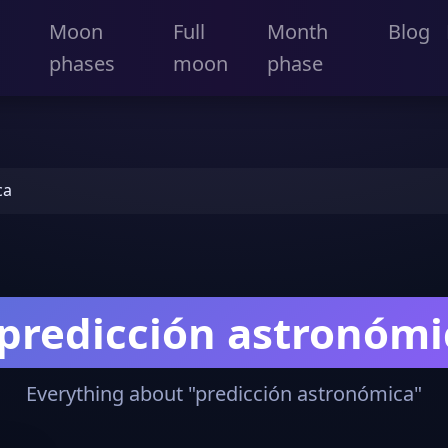
Moon
Full
Month
Blog
phases
moon
phase
ca
predicción astronómi
Everything about "predicción astronómica"