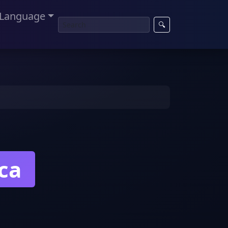
Language
🔍
ca