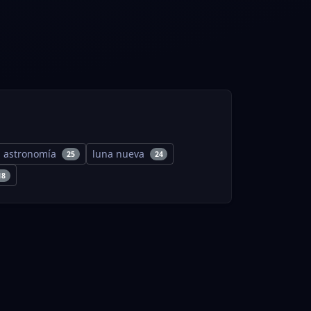
astronomía
luna nueva
25
24
18