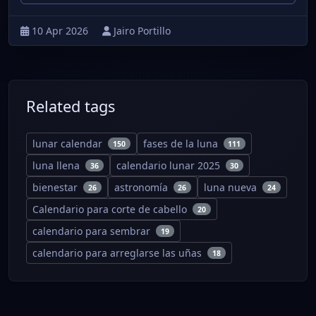
10 Apr 2026
Jairo Portillo
Related tags
lunar calendar
fases de la luna
150
111
luna llena
calendario lunar 2025
36
30
bienestar
astronomía
luna nueva
26
26
24
Calendario para corte de cabello
20
calendario para sembrar
19
calendario para arreglarse las uñas
18