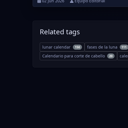
02 Jun 2026
Equipo Editorial
Related tags
lunar calendar
fases de la luna
150
111
Calendario para corte de cabello
cal
20