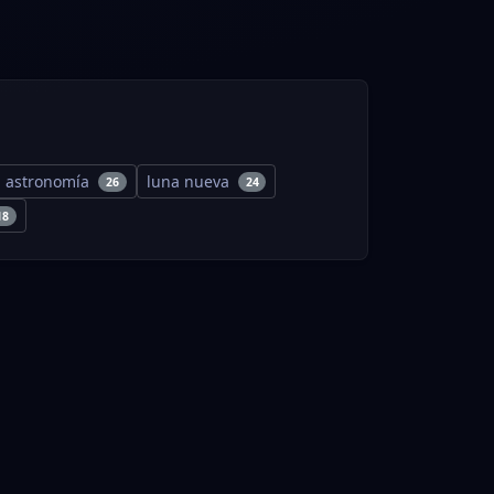
astronomía
luna nueva
26
24
18