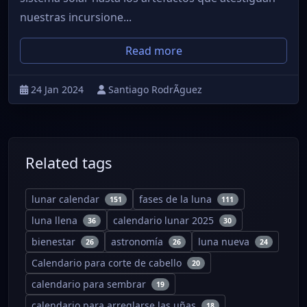
nuestras incursione...
Read more
24 Jan 2024
Santiago RodrÃ­guez
Related tags
lunar calendar
fases de la luna
151
111
luna llena
calendario lunar 2025
36
30
bienestar
astronomía
luna nueva
26
26
24
Calendario para corte de cabello
20
calendario para sembrar
19
calendario para arreglarse las uñas
18