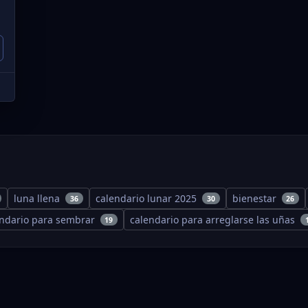
luna llena
calendario lunar 2025
bienestar
36
30
26
endario para sembrar
calendario para arreglarse las uñas
19