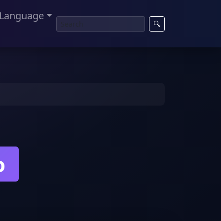
Language
🔍
o