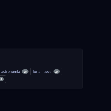
astronomía
luna nueva
25
24
18