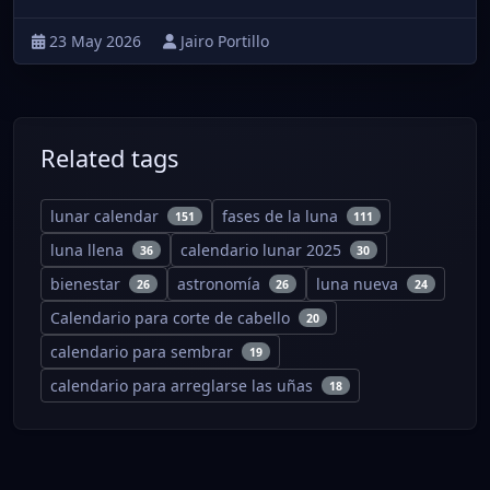
23 May 2026
Jairo Portillo
Related tags
lunar calendar
fases de la luna
151
111
luna llena
calendario lunar 2025
36
30
bienestar
astronomía
luna nueva
26
26
24
Calendario para corte de cabello
20
calendario para sembrar
19
calendario para arreglarse las uñas
18