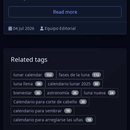
Read more
04 Jul 2026
Equipo Editorial
Related tags
lunar calendar
fases de la luna
152
112
luna llena
calendario lunar 2025
36
30
bienestar
astronomía
luna nueva
26
26
24
Calendario para corte de cabello
20
calendario para sembrar
19
calendario para arreglarse las uñas
18