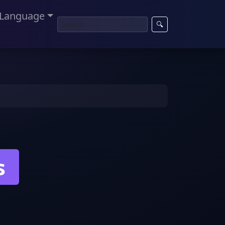
Language
🔍
s