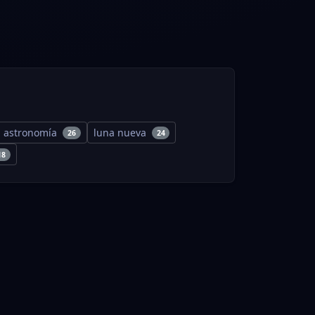
astronomía
luna nueva
26
24
18