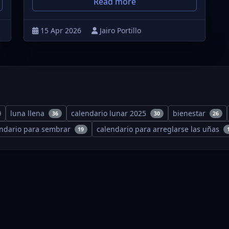
Read more
15 Apr 2026
Jairo Portillo
luna llena
calendario lunar 2025
bienestar
36
30
26
endario para sembrar
calendario para arreglarse las uñas
19