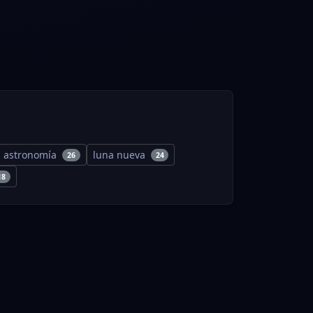
astronomía
luna nueva
26
24
18