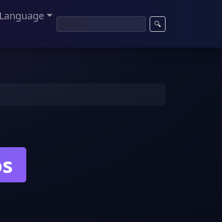
Language
🔍
os