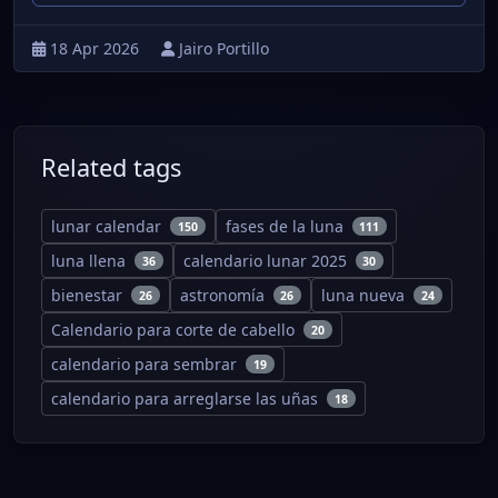
18 Apr 2026
Jairo Portillo
Related tags
lunar calendar
fases de la luna
150
111
luna llena
calendario lunar 2025
36
30
bienestar
astronomía
luna nueva
26
26
24
Calendario para corte de cabello
20
calendario para sembrar
19
calendario para arreglarse las uñas
18