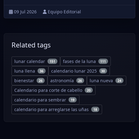
09 Jul 2026
Equipo Editorial
Related tags
lunar calendar
fases de la luna
151
111
luna llena
calendario lunar 2025
36
30
bienestar
astronomía
luna nueva
26
26
24
Calendario para corte de cabello
20
calendario para sembrar
19
calendario para arreglarse las uñas
18