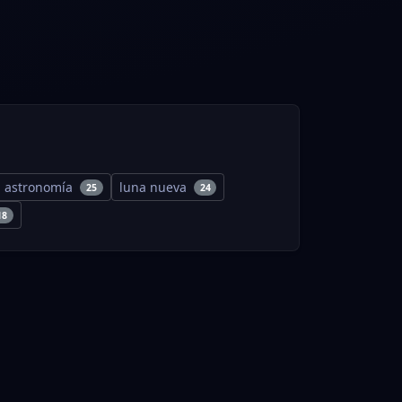
astronomía
luna nueva
25
24
18