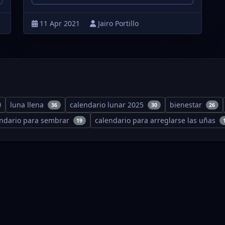
11 Apr 2021
Jairo Portillo
luna llena
calendario lunar 2025
bienestar
36
30
26
endario para sembrar
calendario para arreglarse las uñas
19