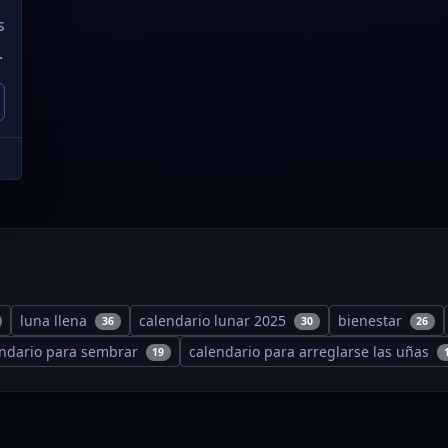
s
.
luna llena
calendario lunar 2025
bienestar
36
30
26
endario para sembrar
calendario para arreglarse las uñas
19