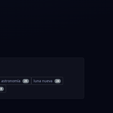
astronomía
luna nueva
25
24
18