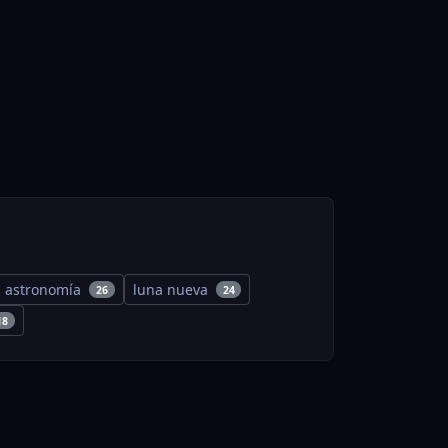
astronomía
luna nueva
26
24
18