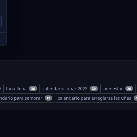
luna llena
calendario lunar 2025
bienestar
36
30
26
endario para sembrar
calendario para arreglarse las uñas
19